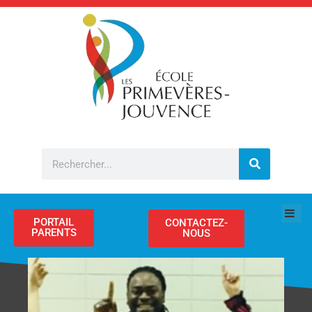
Aller
au
contenu
Rechercher
PORTAIL
CONTACTEZ-
PARENTS
NOUS