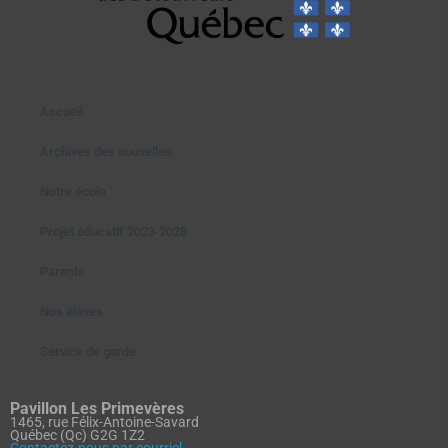
Accueil
Archives des nouvelles
Notre école
Projet éducatif 2023-2028
Parents
Nos élèves
Service de garde
Pavillon Les Primevères
1465, rue Félix-Antoine-Savard
Québec (Qc) G2G 1Z2