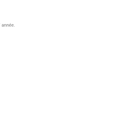
e
année.