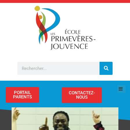
Aller
au
contenu
Rechercher
PORTAIL
CONTACTEZ-
PARENTS
NOUS